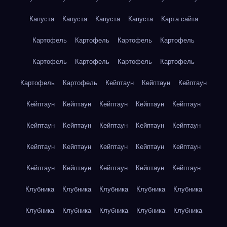
Капуста
Капуста
Капуста
Капуста
Карта сайта
Картофель
Картофель
Картофель
Картофель
Картофель
Картофель
Картофель
Картофель
Картофель
Картофель
Кейптаун
Кейптаун
Кейптаун
Кейптаун
Кейптаун
Кейптаун
Кейптаун
Кейптаун
Кейптаун
Кейптаун
Кейптаун
Кейптаун
Кейптаун
Кейптаун
Кейптаун
Кейптаун
Кейптаун
Кейптаун
Кейптаун
Кейптаун
Кейптаун
Кейптаун
Кейптаун
Клубника
Клубника
Клубника
Клубника
Клубника
Клубника
Клубника
Клубника
Клубника
Клубника