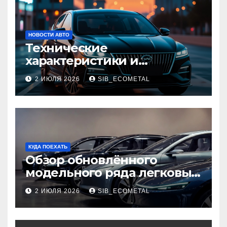
НОВОСТИ АВТО
Технические
характеристики и
доступные комплектации
2 ИЮЛЯ 2026
SIB_ECOMETAL
GAC Empow
КУДА ПОЕХАТЬ
Обзор обновлённого
модельного ряда легковых
автомобилей 2026 года
2 ИЮЛЯ 2026
SIB_ECOMETAL