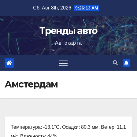
Перейти
Сб. Авг 8th, 2026
9:26:14 AM
к
содержимому
Тренды авто
Автокарта
Амстердам
Температура: -13.1°C, Осадки: 80.3 мм, Ветер: 11.1
м/с, Влажность: 44%