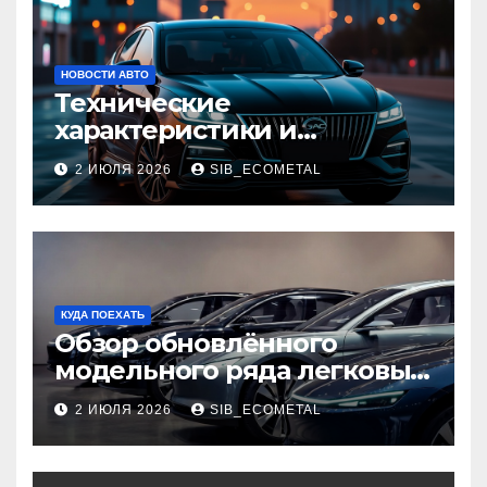
НОВОСТИ АВТО
Технические
характеристики и
доступные комплектации
2 ИЮЛЯ 2026
SIB_ECOMETAL
GAC Empow
КУДА ПОЕХАТЬ
Обзор обновлённого
модельного ряда легковых
автомобилей 2026 года
2 ИЮЛЯ 2026
SIB_ECOMETAL