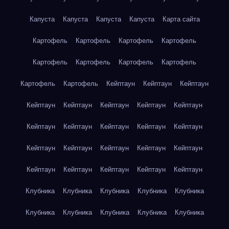
Капуста
Капуста
Капуста
Капуста
Карта сайта
Картофель
Картофель
Картофель
Картофель
Картофель
Картофель
Картофель
Картофель
Картофель
Картофель
Кейптаун
Кейптаун
Кейптаун
Кейптаун
Кейптаун
Кейптаун
Кейптаун
Кейптаун
Кейптаун
Кейптаун
Кейптаун
Кейптаун
Кейптаун
Кейптаун
Кейптаун
Кейптаун
Кейптаун
Кейптаун
Кейптаун
Кейптаун
Кейптаун
Кейптаун
Кейптаун
Клубника
Клубника
Клубника
Клубника
Клубника
Клубника
Клубника
Клубника
Клубника
Клубника