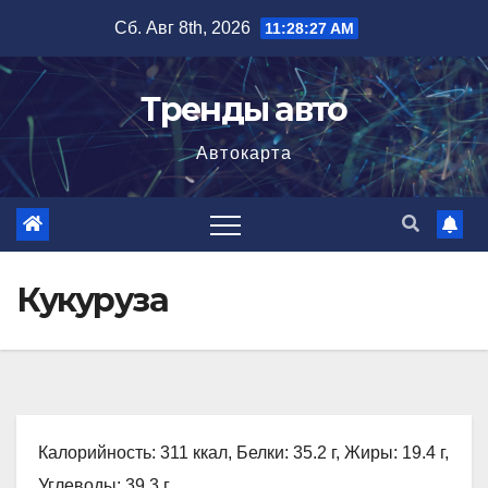
Перейти
Сб. Авг 8th, 2026
11:28:28 AM
к
содержимому
Тренды авто
Автокарта
Кукуруза
Калорийность: 311 ккал, Белки: 35.2 г, Жиры: 19.4 г,
Углеводы: 39.3 г