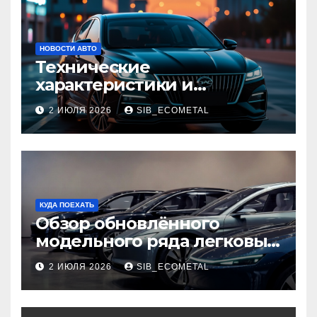
НОВОСТИ АВТО
Технические
характеристики и
доступные комплектации
2 ИЮЛЯ 2026
SIB_ECOMETAL
GAC Empow
КУДА ПОЕХАТЬ
Обзор обновлённого
модельного ряда легковых
автомобилей 2026 года
2 ИЮЛЯ 2026
SIB_ECOMETAL