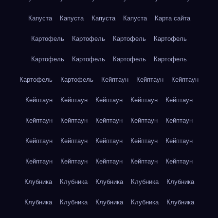
Капуста
Капуста
Капуста
Капуста
Карта сайта
Картофель
Картофель
Картофель
Картофель
Картофель
Картофель
Картофель
Картофель
Картофель
Картофель
Кейптаун
Кейптаун
Кейптаун
Кейптаун
Кейптаун
Кейптаун
Кейптаун
Кейптаун
Кейптаун
Кейптаун
Кейптаун
Кейптаун
Кейптаун
Кейптаун
Кейптаун
Кейптаун
Кейптаун
Кейптаун
Кейптаун
Кейптаун
Кейптаун
Кейптаун
Кейптаун
Клубника
Клубника
Клубника
Клубника
Клубника
Клубника
Клубника
Клубника
Клубника
Клубника