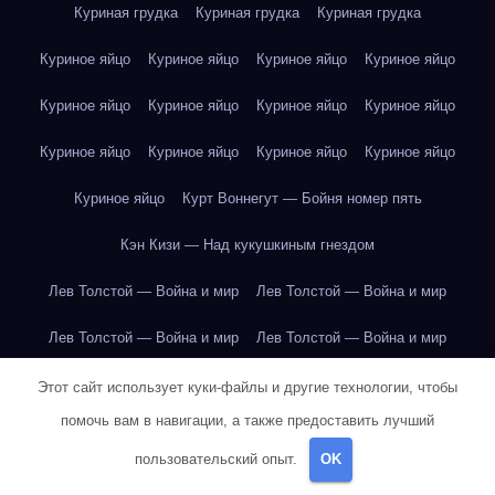
Куриная грудка
Куриная грудка
Куриная грудка
Куриное яйцо
Куриное яйцо
Куриное яйцо
Куриное яйцо
Куриное яйцо
Куриное яйцо
Куриное яйцо
Куриное яйцо
Куриное яйцо
Куриное яйцо
Куриное яйцо
Куриное яйцо
Куриное яйцо
Курт Воннегут — Бойня номер пять
Кэн Кизи — Над кукушкиным гнездом
Лев Толстой — Война и мир
Лев Толстой — Война и мир
Лев Толстой — Война и мир
Лев Толстой — Война и мир
Лев Толстой — Война и мир
Лев Толстой — Война и мир
Этот сайт использует куки-файлы и другие технологии, чтобы
помочь вам в навигации, а также предоставить лучший
Лев Толстой — Война и мир
Лев Толстой — Война и мир
пользовательский опыт.
OK
Лев Толстой — Война и мир
Лев Толстой — Война и мир