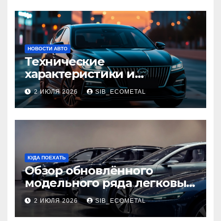
НОВОСТИ АВТО
Технические
характеристики и
доступные комплектации
2 ИЮЛЯ 2026
SIB_ECOMETAL
GAC Empow
КУДА ПОЕХАТЬ
Обзор обновлённого
модельного ряда легковых
автомобилей 2026 года
2 ИЮЛЯ 2026
SIB_ECOMETAL