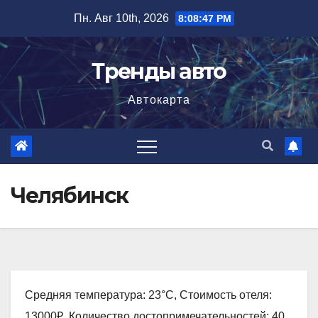
Перейти
Пн. Авг 10th, 2026
8:08:48 PM
к
содержимому
Тренды авто
Автокарта
Челябинск
Средняя температура: 23°C, Стоимость отеля:
13000₽, Количество достопримечательностей: 40,