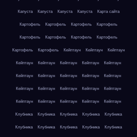
Капуста
Капуста
Капуста
Капуста
Карта сайта
Картофель
Картофель
Картофель
Картофель
Картофель
Картофель
Картофель
Картофель
Картофель
Картофель
Кейптаун
Кейптаун
Кейптаун
Кейптаун
Кейптаун
Кейптаун
Кейптаун
Кейптаун
Кейптаун
Кейптаун
Кейптаун
Кейптаун
Кейптаун
Кейптаун
Кейптаун
Кейптаун
Кейптаун
Кейптаун
Кейптаун
Кейптаун
Кейптаун
Кейптаун
Кейптаун
Клубника
Клубника
Клубника
Клубника
Клубника
Клубника
Клубника
Клубника
Клубника
Клубника