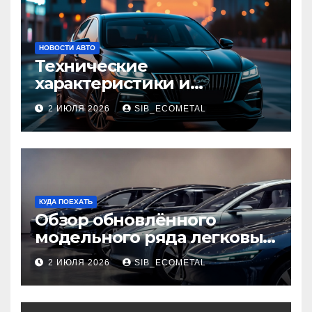
НОВОСТИ АВТО
Технические
характеристики и
доступные комплектации
2 ИЮЛЯ 2026
SIB_ECOMETAL
GAC Empow
КУДА ПОЕХАТЬ
Обзор обновлённого
модельного ряда легковых
автомобилей 2026 года
2 ИЮЛЯ 2026
SIB_ECOMETAL