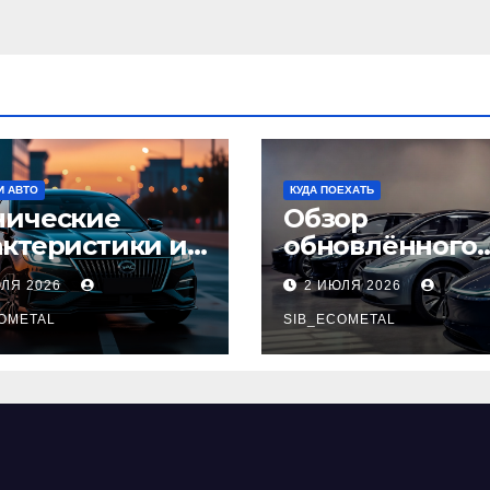
И АВТО
КУДА ПОЕХАТЬ
нические
Обзор
актеристики и
обновлённого
тупные
модельного ря
ЮЛЯ 2026
2 ИЮЛЯ 2026
плектации GAC
легковых
pow
OMETAL
автомобилей 2
SIB_ECOMETAL
года