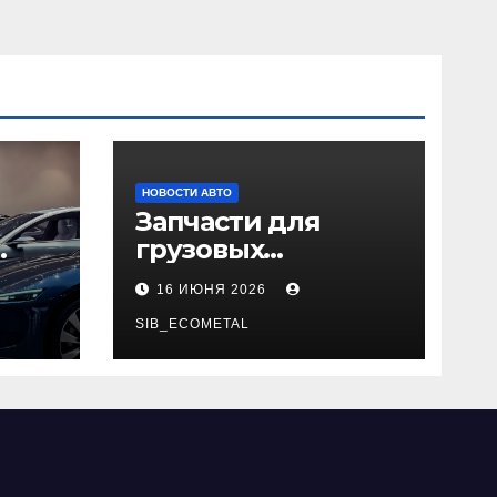
НОВОСТИ АВТО
Запчасти для
грузовых
да
автомобилей:
16 ИЮНЯ 2026
справочная база по
026
корейским и
SIB_ECOMETAL
японским
моделям