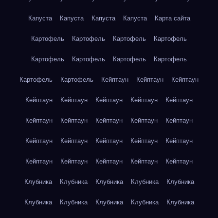
Капуста
Капуста
Капуста
Капуста
Карта сайта
Картофель
Картофель
Картофель
Картофель
Картофель
Картофель
Картофель
Картофель
Картофель
Картофель
Кейптаун
Кейптаун
Кейптаун
Кейптаун
Кейптаун
Кейптаун
Кейптаун
Кейптаун
Кейптаун
Кейптаун
Кейптаун
Кейптаун
Кейптаун
Кейптаун
Кейптаун
Кейптаун
Кейптаун
Кейптаун
Кейптаун
Кейптаун
Кейптаун
Кейптаун
Кейптаун
Клубника
Клубника
Клубника
Клубника
Клубника
Клубника
Клубника
Клубника
Клубника
Клубника