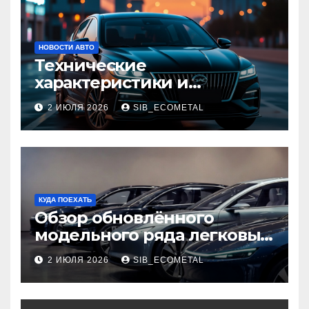
НОВОСТИ АВТО
Технические
характеристики и
доступные комплектации
2 ИЮЛЯ 2026
SIB_ECOMETAL
GAC Empow
КУДА ПОЕХАТЬ
Обзор обновлённого
модельного ряда легковых
автомобилей 2026 года
2 ИЮЛЯ 2026
SIB_ECOMETAL