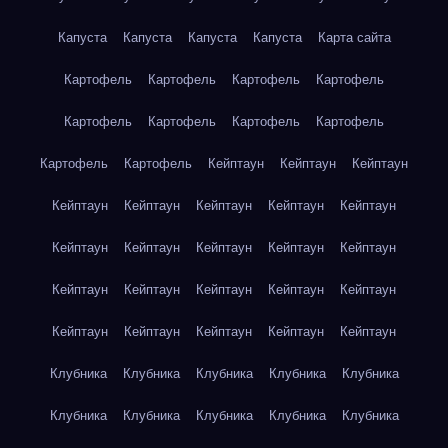
Капуста
Капуста
Капуста
Капуста
Карта сайта
Картофель
Картофель
Картофель
Картофель
Картофель
Картофель
Картофель
Картофель
Картофель
Картофель
Кейптаун
Кейптаун
Кейптаун
Кейптаун
Кейптаун
Кейптаун
Кейптаун
Кейптаун
Кейптаун
Кейптаун
Кейптаун
Кейптаун
Кейптаун
Кейптаун
Кейптаун
Кейптаун
Кейптаун
Кейптаун
Кейптаун
Кейптаун
Кейптаун
Кейптаун
Кейптаун
Клубника
Клубника
Клубника
Клубника
Клубника
Клубника
Клубника
Клубника
Клубника
Клубника