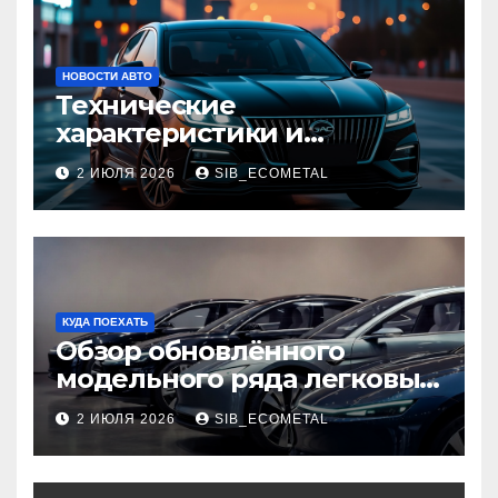
НОВОСТИ АВТО
Технические
характеристики и
доступные комплектации
2 ИЮЛЯ 2026
SIB_ECOMETAL
GAC Empow
КУДА ПОЕХАТЬ
Обзор обновлённого
модельного ряда легковых
автомобилей 2026 года
2 ИЮЛЯ 2026
SIB_ECOMETAL