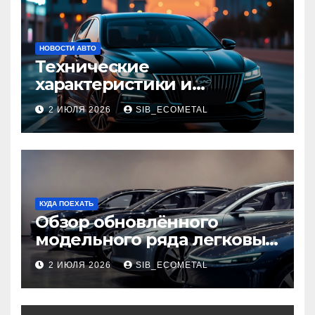
НОВОСТИ АВТО
Технические
характеристики и
доступные комплектации
2 ИЮЛЯ 2026
SIB_ECOMETAL
GAC Empow
КУДА ПОЕХАТЬ
Обзор обновлённого
модельного ряда легковых
автомобилей 2026 года
2 ИЮЛЯ 2026
SIB_ECOMETAL