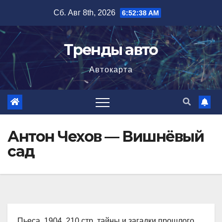
Перейти
Сб. Авг 8th, 2026
6:52:39 AM
к
содержимому
Тренды авто
Автокарта
Антон Чехов — Вишнёвый
сад
Пьеса, 1904, 210 стр. тайны и загадки прошлого