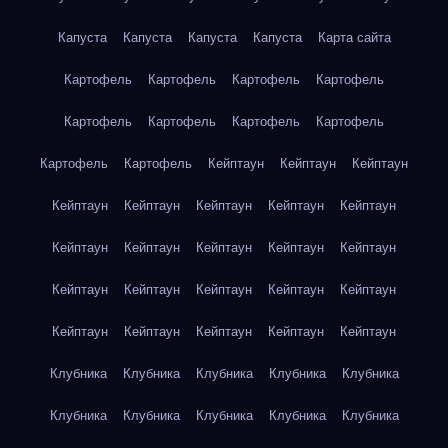
Капуста
Капуста
Капуста
Капуста
Карта сайта
Картофель
Картофель
Картофель
Картофель
Картофель
Картофель
Картофель
Картофель
Картофель
Картофель
Кейптаун
Кейптаун
Кейптаун
Кейптаун
Кейптаун
Кейптаун
Кейптаун
Кейптаун
Кейптаун
Кейптаун
Кейптаун
Кейптаун
Кейптаун
Кейптаун
Кейптаун
Кейптаун
Кейптаун
Кейптаун
Кейптаун
Кейптаун
Кейптаун
Кейптаун
Кейптаун
Клубника
Клубника
Клубника
Клубника
Клубника
Клубника
Клубника
Клубника
Клубника
Клубника