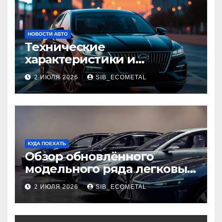
НОВОСТИ АВТО
Технические
характеристики и
доступные комплектации
2 ИЮЛЯ 2026
SIB_ECOMETAL
GAC Empow
КУДА ПОЕХАТЬ
Обзор обновлённого
модельного ряда легковых
автомобилей 2026 года
2 ИЮЛЯ 2026
SIB_ECOMETAL