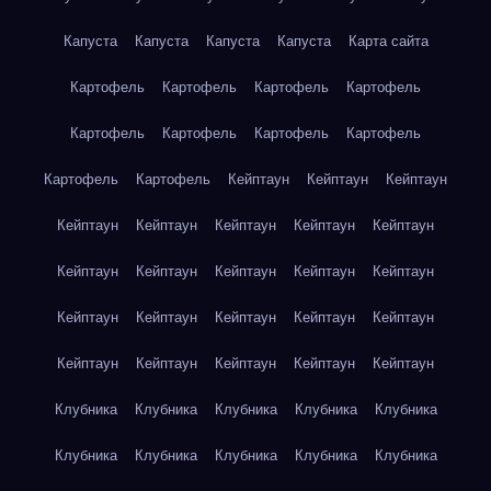
Капуста
Капуста
Капуста
Капуста
Карта сайта
Картофель
Картофель
Картофель
Картофель
Картофель
Картофель
Картофель
Картофель
Картофель
Картофель
Кейптаун
Кейптаун
Кейптаун
Кейптаун
Кейптаун
Кейптаун
Кейптаун
Кейптаун
Кейптаун
Кейптаун
Кейптаун
Кейптаун
Кейптаун
Кейптаун
Кейптаун
Кейптаун
Кейптаун
Кейптаун
Кейптаун
Кейптаун
Кейптаун
Кейптаун
Кейптаун
Клубника
Клубника
Клубника
Клубника
Клубника
Клубника
Клубника
Клубника
Клубника
Клубника