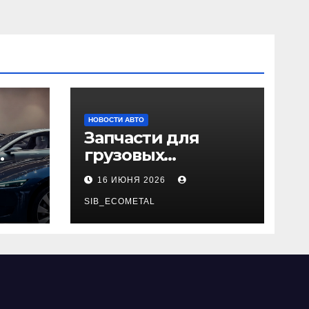
НОВОСТИ АВТО
Запчасти для
грузовых
да
автомобилей:
16 ИЮНЯ 2026
справочная база по
026
корейским и
SIB_ECOMETAL
японским
моделям