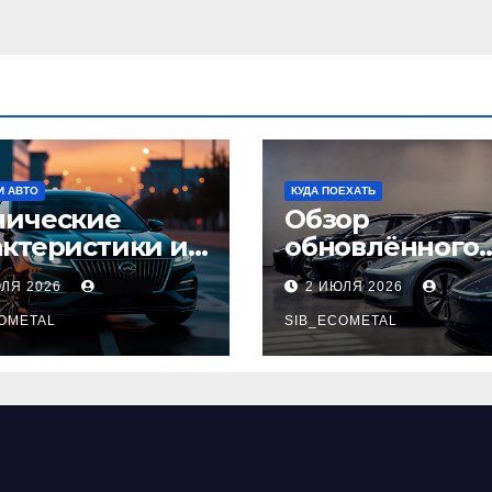
И АВТО
КУДА ПОЕХАТЬ
нические
Обзор
актеристики и
обновлённого
тупные
модельного ря
ЮЛЯ 2026
2 ИЮЛЯ 2026
плектации GAC
легковых
pow
OMETAL
автомобилей 2
SIB_ECOMETAL
года