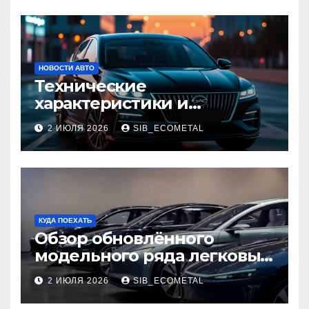
НОВОСТИ АВТО
Технические
характеристики и
доступные комплектации
2 ИЮЛЯ 2026
SIB_ECOMETAL
GAC Empow
КУДА ПОЕХАТЬ
Обзор обновлённого
модельного ряда легковых
автомобилей 2026 года
2 ИЮЛЯ 2026
SIB_ECOMETAL