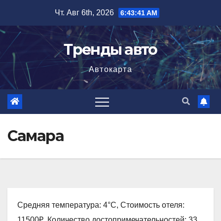
Перейти
Чт. Авг 6th, 2026
6:43:42 AM
к
содержимому
Тренды авто
Автокарта
Самара
Средняя температура: 4°C, Стоимость отеля:
11500₽, Количество достопримечательностей: 33,