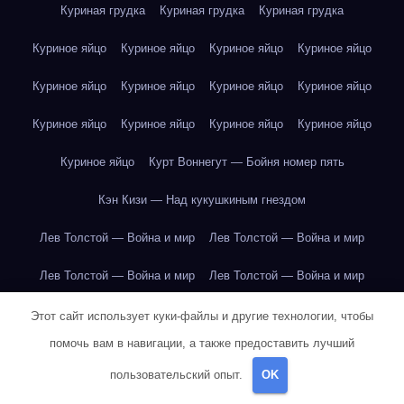
Куриная грудка
Куриная грудка
Куриная грудка
Куриное яйцо
Куриное яйцо
Куриное яйцо
Куриное яйцо
Куриное яйцо
Куриное яйцо
Куриное яйцо
Куриное яйцо
Куриное яйцо
Куриное яйцо
Куриное яйцо
Куриное яйцо
Куриное яйцо
Курт Воннегут — Бойня номер пять
Кэн Кизи — Над кукушкиным гнездом
Лев Толстой — Война и мир
Лев Толстой — Война и мир
Лев Толстой — Война и мир
Лев Толстой — Война и мир
Лев Толстой — Война и мир
Лев Толстой — Война и мир
Этот сайт использует куки-файлы и другие технологии, чтобы
помочь вам в навигации, а также предоставить лучший
Лев Толстой — Война и мир
Лев Толстой — Война и мир
пользовательский опыт.
OK
Лев Толстой — Война и мир
Лев Толстой — Война и мир