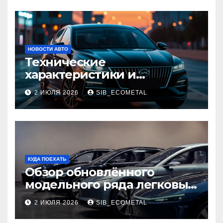
НОВОСТИ АВТО
Технические
характеристики и
доступные комплектации
2 ИЮЛЯ 2026
SIB_ECOMETAL
GAC Empow
КУДА ПОЕХАТЬ
Обзор обновлённого
модельного ряда легковых
автомобилей 2026 года
2 ИЮЛЯ 2026
SIB_ECOMETAL