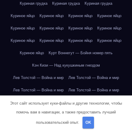
Куриная грудка
Куриная грудка
Куриная грудка
Куриное яйцо
Куриное яйцо
Куриное яйцо
Куриное яйцо
Куриное яйцо
Куриное яйцо
Куриное яйцо
Куриное яйцо
Куриное яйцо
Куриное яйцо
Куриное яйцо
Куриное яйцо
Куриное яйцо
Курт Воннегут — Бойня номер пять
Кэн Кизи — Над кукушкиным гнездом
Лев Толстой — Война и мир
Лев Толстой — Война и мир
Лев Толстой — Война и мир
Лев Толстой — Война и мир
Лев Толстой — Война и мир
Лев Толстой — Война и мир
Этот сайт использует куки-файлы и другие технологии, чтобы
помочь вам в навигации, а также предоставить лучший
Лев Толстой — Война и мир
Лев Толстой — Война и мир
пользовательский опыт.
OK
Лев Толстой — Война и мир
Лев Толстой — Война и мир