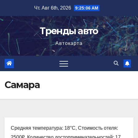
Перейти
Чт. Авг 6th, 2026
9:25:07 AM
к
содержимому
Тренды авто
Автокарта
Самара
Средняя температура: 18°C, Стоимость отеля:
2500₽, Количество достопримечательностей: 17,