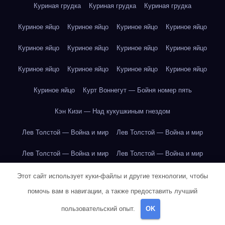
Куриная грудка
Куриная грудка
Куриная грудка
Куриное яйцо
Куриное яйцо
Куриное яйцо
Куриное яйцо
Куриное яйцо
Куриное яйцо
Куриное яйцо
Куриное яйцо
Куриное яйцо
Куриное яйцо
Куриное яйцо
Куриное яйцо
Куриное яйцо
Курт Воннегут — Бойня номер пять
Кэн Кизи — Над кукушкиным гнездом
Лев Толстой — Война и мир
Лев Толстой — Война и мир
Лев Толстой — Война и мир
Лев Толстой — Война и мир
Лев Толстой — Война и мир
Лев Толстой — Война и мир
Этот сайт использует куки-файлы и другие технологии, чтобы
помочь вам в навигации, а также предоставить лучший
Лев Толстой — Война и мир
Лев Толстой — Война и мир
пользовательский опыт.
OK
Лев Толстой — Война и мир
Лев Толстой — Война и мир