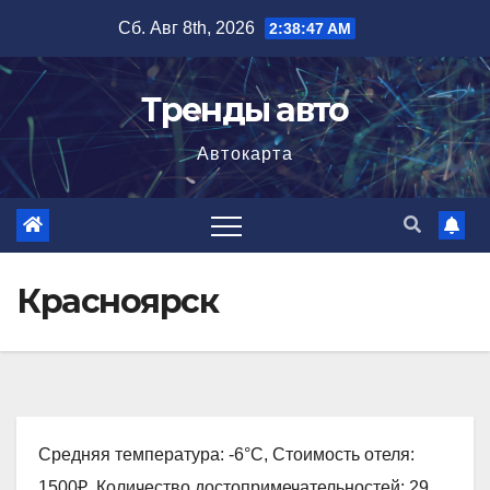
Перейти
Сб. Авг 8th, 2026
2:38:48 AM
к
содержимому
Тренды авто
Автокарта
Красноярск
Средняя температура: -6°C, Стоимость отеля:
1500₽, Количество достопримечательностей: 29,