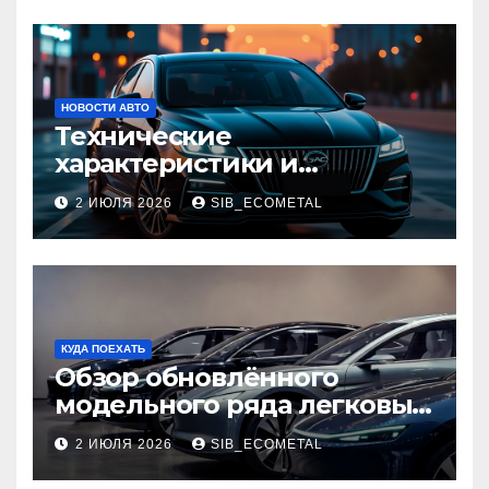
НОВОСТИ АВТО
Технические
характеристики и
доступные комплектации
2 ИЮЛЯ 2026
SIB_ECOMETAL
GAC Empow
КУДА ПОЕХАТЬ
Обзор обновлённого
модельного ряда легковых
автомобилей 2026 года
2 ИЮЛЯ 2026
SIB_ECOMETAL