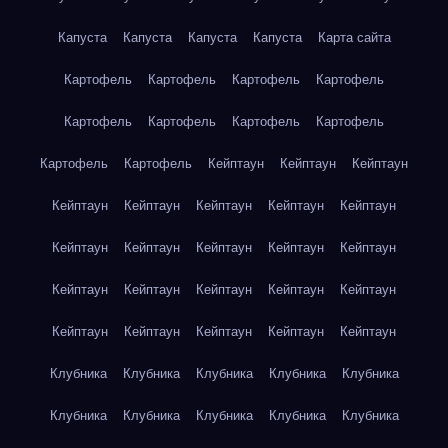
Капуста
Капуста
Капуста
Капуста
Карта сайта
Картофель
Картофель
Картофель
Картофель
Картофель
Картофель
Картофель
Картофель
Картофель
Картофель
Кейптаун
Кейптаун
Кейптаун
Кейптаун
Кейптаун
Кейптаун
Кейптаун
Кейптаун
Кейптаун
Кейптаун
Кейптаун
Кейптаун
Кейптаун
Кейптаун
Кейптаун
Кейптаун
Кейптаун
Кейптаун
Кейптаун
Кейптаун
Кейптаун
Кейптаун
Кейптаун
Клубника
Клубника
Клубника
Клубника
Клубника
Клубника
Клубника
Клубника
Клубника
Клубника