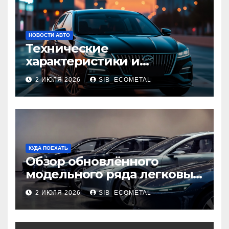
НОВОСТИ АВТО
Технические
характеристики и
доступные комплектации
2 ИЮЛЯ 2026
SIB_ECOMETAL
GAC Empow
КУДА ПОЕХАТЬ
Обзор обновлённого
модельного ряда легковых
автомобилей 2026 года
2 ИЮЛЯ 2026
SIB_ECOMETAL