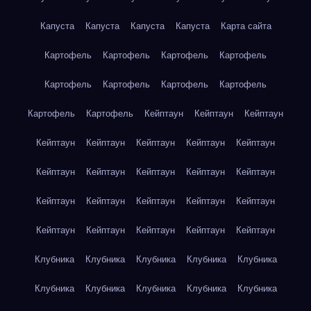
Капуста
Капуста
Капуста
Капуста
Карта сайта
Картофель
Картофель
Картофель
Картофель
Картофель
Картофель
Картофель
Картофель
Картофель
Картофель
Кейптаун
Кейптаун
Кейптаун
Кейптаун
Кейптаун
Кейптаун
Кейптаун
Кейптаун
Кейптаун
Кейптаун
Кейптаун
Кейптаун
Кейптаун
Кейптаун
Кейптаун
Кейптаун
Кейптаун
Кейптаун
Кейптаун
Кейптаун
Кейптаун
Кейптаун
Кейптаун
Клубника
Клубника
Клубника
Клубника
Клубника
Клубника
Клубника
Клубника
Клубника
Клубника