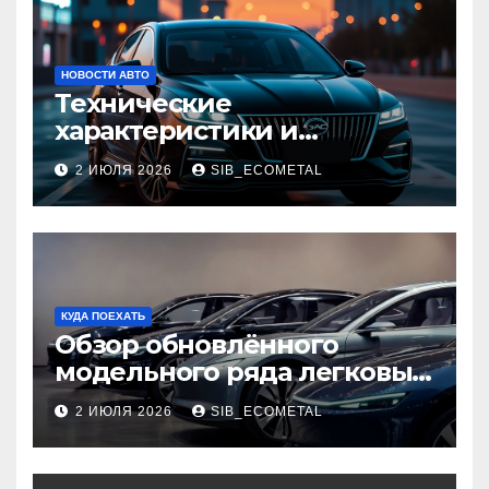
НОВОСТИ АВТО
Технические
характеристики и
доступные комплектации
2 ИЮЛЯ 2026
SIB_ECOMETAL
GAC Empow
КУДА ПОЕХАТЬ
Обзор обновлённого
модельного ряда легковых
автомобилей 2026 года
2 ИЮЛЯ 2026
SIB_ECOMETAL