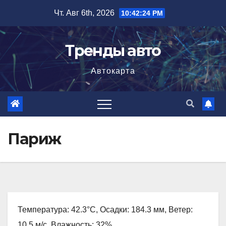
Перейти
Чт. Авг 6th, 2026
10:42:25 PM
к
содержимому
Тренды авто
Автокарта
Париж
Температура: 42.3°C, Осадки: 184.3 мм, Ветер:
10.5 м/с, Влажность: 32%