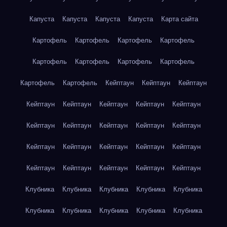
Капуста
Капуста
Капуста
Капуста
Карта сайта
Картофель
Картофель
Картофель
Картофель
Картофель
Картофель
Картофель
Картофель
Картофель
Картофель
Кейптаун
Кейптаун
Кейптаун
Кейптаун
Кейптаун
Кейптаун
Кейптаун
Кейптаун
Кейптаун
Кейптаун
Кейптаун
Кейптаун
Кейптаун
Кейптаун
Кейптаун
Кейптаун
Кейптаун
Кейптаун
Кейптаун
Кейптаун
Кейптаун
Кейптаун
Кейптаун
Клубника
Клубника
Клубника
Клубника
Клубника
Клубника
Клубника
Клубника
Клубника
Клубника