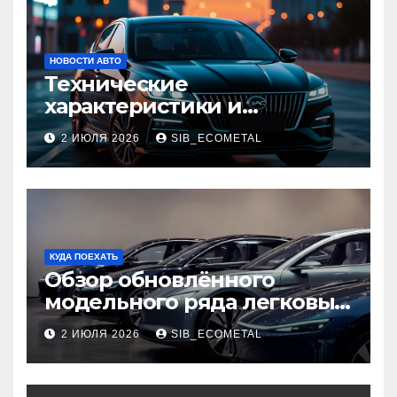
НОВОСТИ АВТО
Технические
характеристики и
доступные комплектации
2 ИЮЛЯ 2026
SIB_ECOMETAL
GAC Empow
КУДА ПОЕХАТЬ
Обзор обновлённого
модельного ряда легковых
автомобилей 2026 года
2 ИЮЛЯ 2026
SIB_ECOMETAL