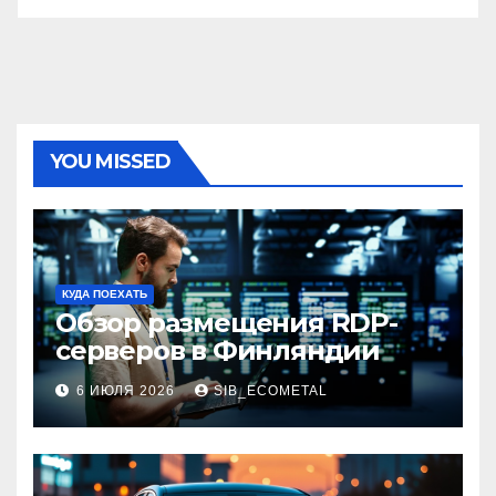
YOU MISSED
КУДА ПОЕХАТЬ
Обзор размещения RDP-
серверов в Финляндии
6 ИЮЛЯ 2026
SIB_ECOMETAL