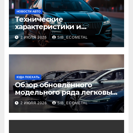
НОВОСТИ АВТО
Технические
характеристики и
доступные комплектации
2 ИЮЛЯ 2026
SIB_ECOMETAL
GAC Empow
КУДА ПОЕХАТЬ
Обзор обновлённого
модельного ряда легковых
автомобилей 2026 года
2 ИЮЛЯ 2026
SIB_ECOMETAL