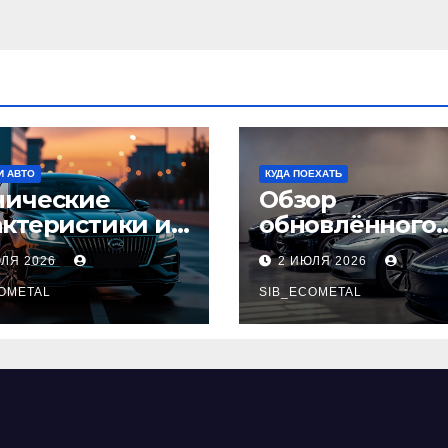
И АВТО
КУДА ПОЕХАТЬ
нические
Обзор
актеристики и
обновлённого
тупные
модельного ря
ЮЛЯ 2026
2 ИЮЛЯ 2026
плектации GAC
легковых
pow
OMETAL
автомобилей 2
SIB_ECOMETAL
года