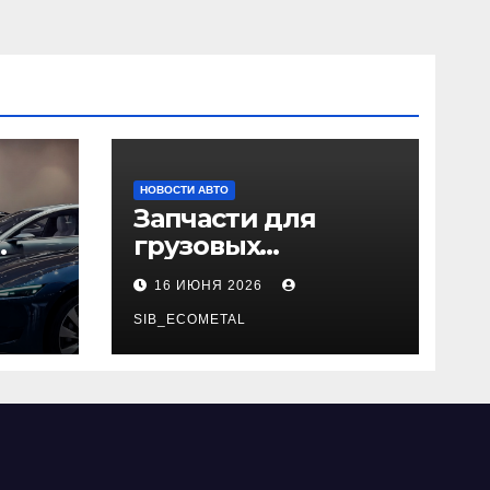
НОВОСТИ АВТО
Запчасти для
грузовых
да
автомобилей:
16 ИЮНЯ 2026
справочная база по
026
корейским и
SIB_ECOMETAL
японским
моделям