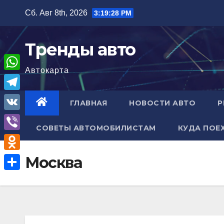
Перейти
Сб. Авг 8th, 2026
3:19:29 PM
к
содержимому
Тренды авто
Автокарта
W
h
T
ГЛАВНАЯ
НОВОСТИ АВТО
Р
a
e
V
t
СОВЕТЫ АВТОМОБИЛИСТАМ
КУДА ПОЕ
l
K
V
s
e
i
A
O
Москва
g
b
p
d
r
О
e
p
n
a
т
r
o
m
п
k