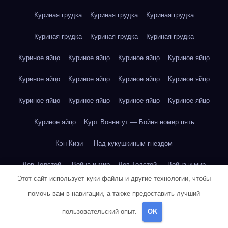
Куриная грудка
Куриная грудка
Куриная грудка
Куриная грудка
Куриная грудка
Куриная грудка
Куриное яйцо
Куриное яйцо
Куриное яйцо
Куриное яйцо
Куриное яйцо
Куриное яйцо
Куриное яйцо
Куриное яйцо
Куриное яйцо
Куриное яйцо
Куриное яйцо
Куриное яйцо
Куриное яйцо
Курт Воннегут — Бойня номер пять
Кэн Кизи — Над кукушкиным гнездом
Лев Толстой — Война и мир
Лев Толстой — Война и мир
Этот сайт использует куки-файлы и другие технологии, чтобы
Лев Толстой — Война и мир
Лев Толстой — Война и мир
помочь вам в навигации, а также предоставить лучший
Лев Толстой — Война и мир
Лев Толстой — Война и мир
пользовательский опыт.
OK