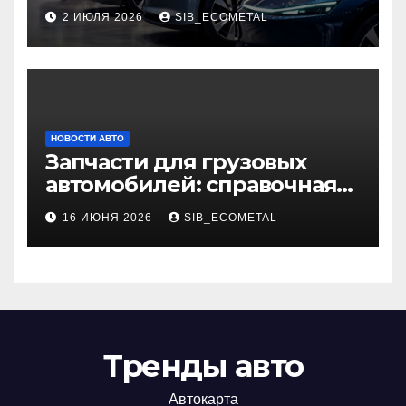
автомобилей 2026 года
2 ИЮЛЯ 2026
SIB_ECOMETAL
НОВОСТИ АВТО
Запчасти для грузовых
автомобилей: справочная
база по корейским и
16 ИЮНЯ 2026
SIB_ECOMETAL
японским моделям
Тренды авто
Автокарта