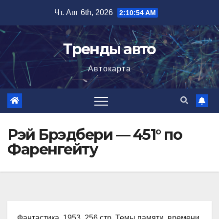
Перейти
Чт. Авг 6th, 2026
2:10:56 AM
к
содержимому
Тренды авто
Автокарта
Рэй Брэдбери — 451° по
Фаренгейту
Фантастика, 1953, 256 стр. Темы памяти, времени