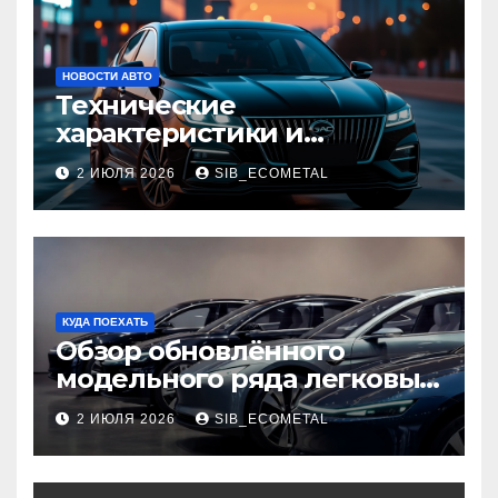
НОВОСТИ АВТО
Технические
характеристики и
доступные комплектации
2 ИЮЛЯ 2026
SIB_ECOMETAL
GAC Empow
КУДА ПОЕХАТЬ
Обзор обновлённого
модельного ряда легковых
автомобилей 2026 года
2 ИЮЛЯ 2026
SIB_ECOMETAL