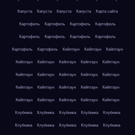
Капуста
Капуста
Капуста
Капуста
Карта сайта
Картофель
Картофель
Картофель
Картофель
Картофель
Картофель
Картофель
Картофель
Картофель
Картофель
Кейптаун
Кейптаун
Кейптаун
Кейптаун
Кейптаун
Кейптаун
Кейптаун
Кейптаун
Кейптаун
Кейптаун
Кейптаун
Кейптаун
Кейптаун
Кейптаун
Кейптаун
Кейптаун
Кейптаун
Кейптаун
Кейптаун
Кейптаун
Кейптаун
Кейптаун
Кейптаун
Клубника
Клубника
Клубника
Клубника
Клубника
Клубника
Клубника
Клубника
Клубника
Клубника