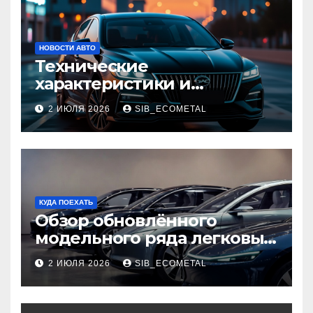
НОВОСТИ АВТО
Технические
характеристики и
доступные комплектации
2 ИЮЛЯ 2026
SIB_ECOMETAL
GAC Empow
КУДА ПОЕХАТЬ
Обзор обновлённого
модельного ряда легковых
автомобилей 2026 года
2 ИЮЛЯ 2026
SIB_ECOMETAL