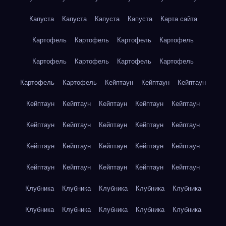
Капуста
Капуста
Капуста
Капуста
Карта сайта
Картофель
Картофель
Картофель
Картофель
Картофель
Картофель
Картофель
Картофель
Картофель
Картофель
Кейптаун
Кейптаун
Кейптаун
Кейптаун
Кейптаун
Кейптаун
Кейптаун
Кейптаун
Кейптаун
Кейптаун
Кейптаун
Кейптаун
Кейптаун
Кейптаун
Кейптаун
Кейптаун
Кейптаун
Кейптаун
Кейптаун
Кейптаун
Кейптаун
Кейптаун
Кейптаун
Клубника
Клубника
Клубника
Клубника
Клубника
Клубника
Клубника
Клубника
Клубника
Клубника