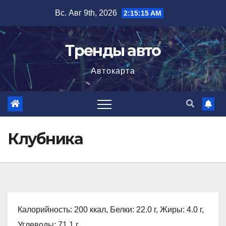
Перейти
Вс. Авг 9th, 2026
2:15:16 AM
к
содержимому
Тренды авто
Автокарта
Клубника
Калорийность: 200 ккал, Белки: 22.0 г, Жиры: 4.0 г,
Углеводы: 71.1 г