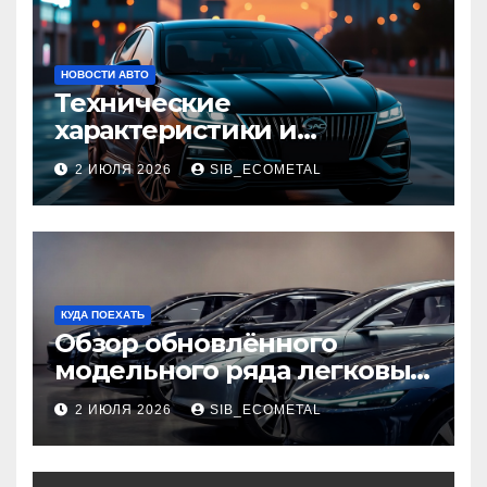
НОВОСТИ АВТО
Технические
характеристики и
доступные комплектации
2 ИЮЛЯ 2026
SIB_ECOMETAL
GAC Empow
КУДА ПОЕХАТЬ
Обзор обновлённого
модельного ряда легковых
автомобилей 2026 года
2 ИЮЛЯ 2026
SIB_ECOMETAL