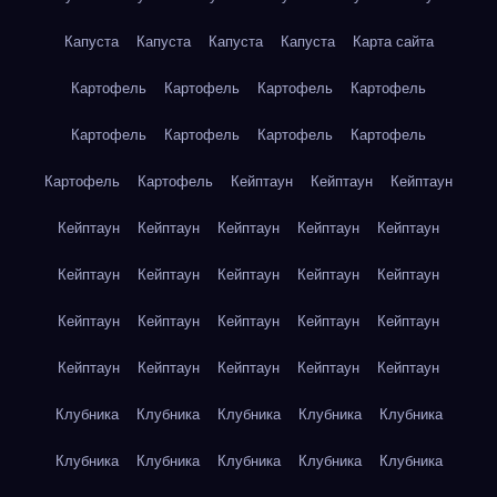
Капуста
Капуста
Капуста
Капуста
Карта сайта
Картофель
Картофель
Картофель
Картофель
Картофель
Картофель
Картофель
Картофель
Картофель
Картофель
Кейптаун
Кейптаун
Кейптаун
Кейптаун
Кейптаун
Кейптаун
Кейптаун
Кейптаун
Кейптаун
Кейптаун
Кейптаун
Кейптаун
Кейптаун
Кейптаун
Кейптаун
Кейптаун
Кейптаун
Кейптаун
Кейптаун
Кейптаун
Кейптаун
Кейптаун
Кейптаун
Клубника
Клубника
Клубника
Клубника
Клубника
Клубника
Клубника
Клубника
Клубника
Клубника