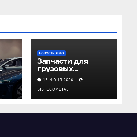
НОВОСТИ АВТО
Запчасти для
грузовых
да
автомобилей:
16 ИЮНЯ 2026
справочная база по
026
корейским и
SIB_ECOMETAL
японским
моделям