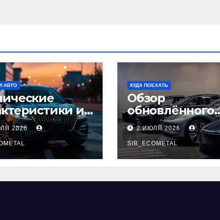
И АВТО
КУДА ПОЕХАТЬ
нические
Обзор
актеристики и
обновлённого
тупные
модельного ря
ЮЛЯ 2026
2 ИЮЛЯ 2026
плектации GAC
легковых
pow
OMETAL
автомобилей 2
SIB_ECOMETAL
года