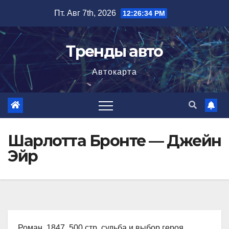
Перейти
Пт. Авг 7th, 2026
12:26:35 PM
к
содержимому
Тренды авто
Автокарта
Шарлотта Бронте — Джейн
Эйр
Роман, 1847, 500 стр. судьба и выбор героя