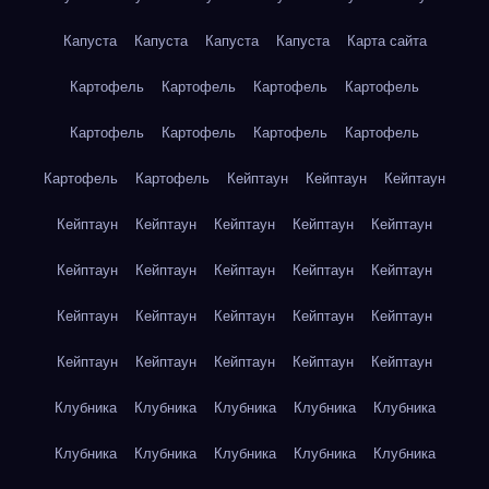
Капуста
Капуста
Капуста
Капуста
Карта сайта
Картофель
Картофель
Картофель
Картофель
Картофель
Картофель
Картофель
Картофель
Картофель
Картофель
Кейптаун
Кейптаун
Кейптаун
Кейптаун
Кейптаун
Кейптаун
Кейптаун
Кейптаун
Кейптаун
Кейптаун
Кейптаун
Кейптаун
Кейптаун
Кейптаун
Кейптаун
Кейптаун
Кейптаун
Кейптаун
Кейптаун
Кейптаун
Кейптаун
Кейптаун
Кейптаун
Клубника
Клубника
Клубника
Клубника
Клубника
Клубника
Клубника
Клубника
Клубника
Клубника