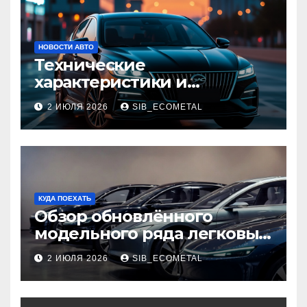
НОВОСТИ АВТО
Технические
характеристики и
доступные комплектации
2 ИЮЛЯ 2026
SIB_ECOMETAL
GAC Empow
КУДА ПОЕХАТЬ
Обзор обновлённого
модельного ряда легковых
автомобилей 2026 года
2 ИЮЛЯ 2026
SIB_ECOMETAL