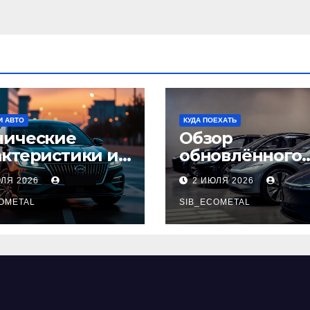
И АВТО
КУДА ПОЕХАТЬ
нические
Обзор
актеристики и
обновлённого
тупные
модельного ря
ЮЛЯ 2026
2 ИЮЛЯ 2026
плектации GAC
легковых
pow
OMETAL
автомобилей 2
SIB_ECOMETAL
года