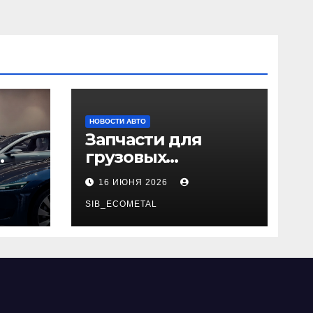
НОВОСТИ АВТО
Запчасти для
грузовых
да
автомобилей:
16 ИЮНЯ 2026
справочная база по
026
корейским и
SIB_ECOMETAL
японским
моделям