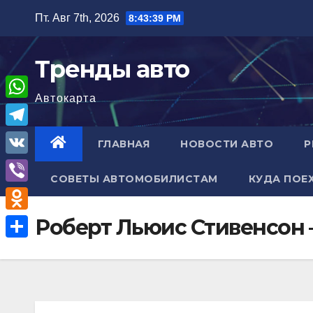
Перейти
Пт. Авг 7th, 2026
8:43:40 PM
к
содержимому
Тренды авто
Автокарта
W
h
T
ГЛАВНАЯ
НОВОСТИ АВТО
Р
a
e
V
t
СОВЕТЫ АВТОМОБИЛИСТАМ
КУДА ПОЕ
l
K
V
s
e
i
A
O
Роберт Льюис Стивенсон
g
b
p
d
r
О
e
p
n
a
т
r
o
m
п
k