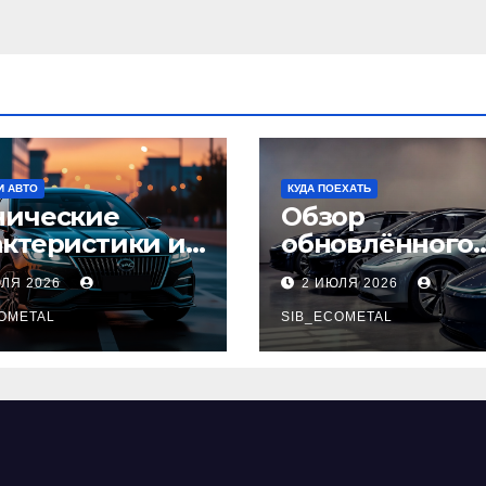
И АВТО
КУДА ПОЕХАТЬ
нические
Обзор
актеристики и
обновлённого
тупные
модельного ря
ЮЛЯ 2026
2 ИЮЛЯ 2026
плектации GAC
легковых
pow
OMETAL
автомобилей 2
SIB_ECOMETAL
года