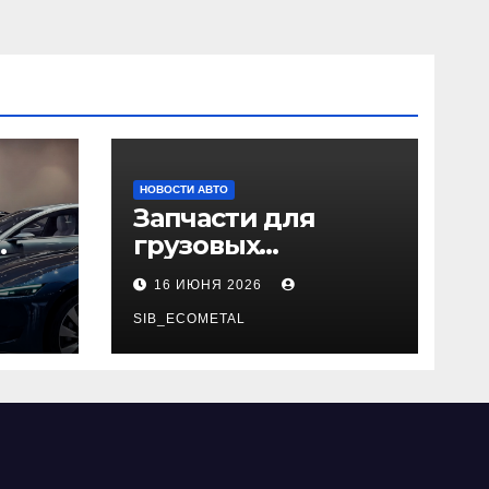
НОВОСТИ АВТО
Запчасти для
грузовых
да
автомобилей:
16 ИЮНЯ 2026
справочная база по
026
корейским и
SIB_ECOMETAL
японским
моделям