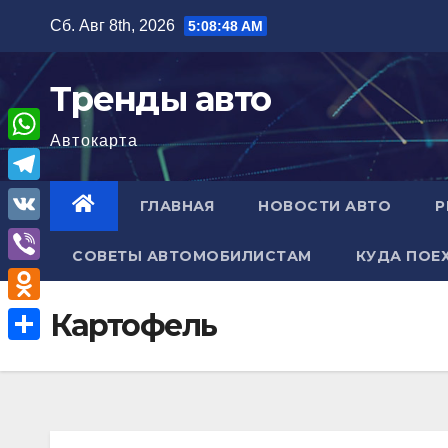
Перейти
Сб. Авг 8th, 2026
5:08:49 AM
к
содержимому
Тренды авто
Автокарта
W
h
T
ГЛАВНАЯ
НОВОСТИ АВТО
Р
a
e
V
t
СОВЕТЫ АВТОМОБИЛИСТАМ
КУДА ПОЕ
l
K
V
s
e
i
A
O
Картофель
g
b
p
d
r
О
e
p
n
a
т
r
o
m
п
k