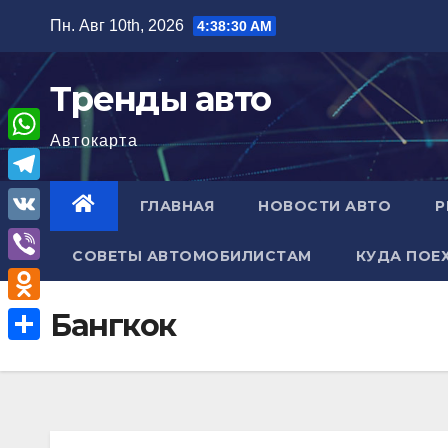
Перейти
Пн. Авг 10th, 2026
4:38:31 AM
к
содержимому
Тренды авто
Автокарта
W
h
T
ГЛАВНАЯ
НОВОСТИ АВТО
Р
a
e
V
t
СОВЕТЫ АВТОМОБИЛИСТАМ
КУДА ПОЕ
l
K
V
s
e
i
A
O
Бангкок
g
b
p
d
r
О
e
p
n
a
т
r
o
m
п
k