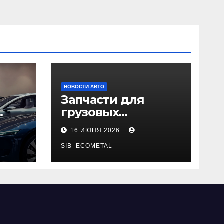
НОВОСТИ АВТО
Запчасти для
грузовых
да
автомобилей:
16 ИЮНЯ 2026
справочная база по
026
корейским и
SIB_ECOMETAL
японским
моделям