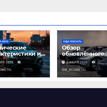
И АВТО
КУДА ПОЕХАТЬ
нические
Обзор
актеристики и
обновлённого
тупные
модельного ря
ЮЛЯ 2026
2 ИЮЛЯ 2026
плектации GAC
легковых
pow
OMETAL
автомобилей 2
SIB_ECOMETAL
года