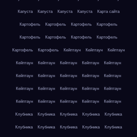
Капуста
Капуста
Капуста
Капуста
Карта сайта
Картофель
Картофель
Картофель
Картофель
Картофель
Картофель
Картофель
Картофель
Картофель
Картофель
Кейптаун
Кейптаун
Кейптаун
Кейптаун
Кейптаун
Кейптаун
Кейптаун
Кейптаун
Кейптаун
Кейптаун
Кейптаун
Кейптаун
Кейптаун
Кейптаун
Кейптаун
Кейптаун
Кейптаун
Кейптаун
Кейптаун
Кейптаун
Кейптаун
Кейптаун
Кейптаун
Клубника
Клубника
Клубника
Клубника
Клубника
Клубника
Клубника
Клубника
Клубника
Клубника