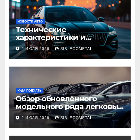
НОВОСТИ АВТО
Технические
характеристики и
доступные комплектации
2 ИЮЛЯ 2026
SIB_ECOMETAL
GAC Empow
КУДА ПОЕХАТЬ
Обзор обновлённого
модельного ряда легковых
автомобилей 2026 года
2 ИЮЛЯ 2026
SIB_ECOMETAL