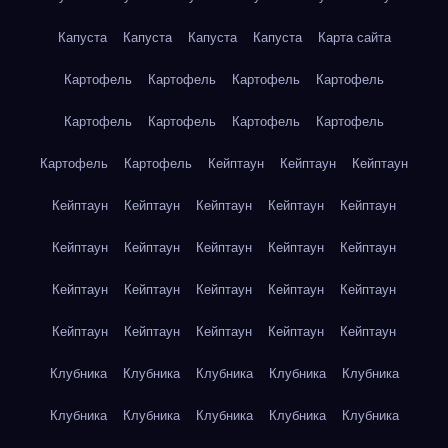
Капуста
Капуста
Капуста
Капуста
Карта сайта
Картофель
Картофель
Картофель
Картофель
Картофель
Картофель
Картофель
Картофель
Картофель
Картофель
Кейптаун
Кейптаун
Кейптаун
Кейптаун
Кейптаун
Кейптаун
Кейптаун
Кейптаун
Кейптаун
Кейптаун
Кейптаун
Кейптаун
Кейптаун
Кейптаун
Кейптаун
Кейптаун
Кейптаун
Кейптаун
Кейптаун
Кейптаун
Кейптаун
Кейптаун
Кейптаун
Клубника
Клубника
Клубника
Клубника
Клубника
Клубника
Клубника
Клубника
Клубника
Клубника