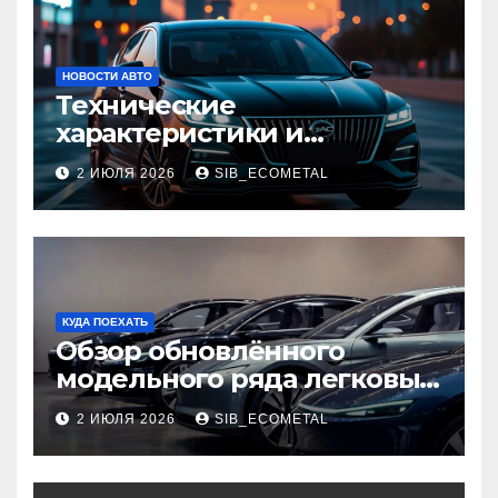
НОВОСТИ АВТО
Технические
характеристики и
доступные комплектации
2 ИЮЛЯ 2026
SIB_ECOMETAL
GAC Empow
КУДА ПОЕХАТЬ
Обзор обновлённого
модельного ряда легковых
автомобилей 2026 года
2 ИЮЛЯ 2026
SIB_ECOMETAL