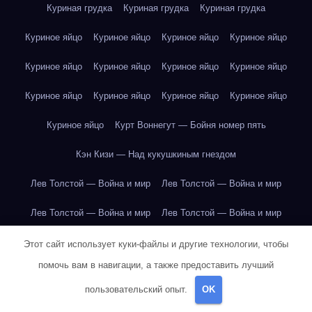
Куриная грудка
Куриная грудка
Куриная грудка
Куриное яйцо
Куриное яйцо
Куриное яйцо
Куриное яйцо
Куриное яйцо
Куриное яйцо
Куриное яйцо
Куриное яйцо
Куриное яйцо
Куриное яйцо
Куриное яйцо
Куриное яйцо
Куриное яйцо
Курт Воннегут — Бойня номер пять
Кэн Кизи — Над кукушкиным гнездом
Лев Толстой — Война и мир
Лев Толстой — Война и мир
Лев Толстой — Война и мир
Лев Толстой — Война и мир
Лев Толстой — Война и мир
Лев Толстой — Война и мир
Этот сайт использует куки-файлы и другие технологии, чтобы
помочь вам в навигации, а также предоставить лучший
Лев Толстой — Война и мир
Лев Толстой — Война и мир
пользовательский опыт.
OK
Лев Толстой — Война и мир
Лев Толстой — Война и мир