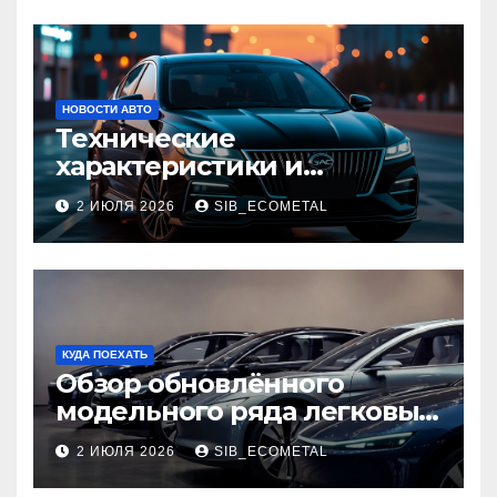
НОВОСТИ АВТО
Технические
характеристики и
доступные комплектации
2 ИЮЛЯ 2026
SIB_ECOMETAL
GAC Empow
КУДА ПОЕХАТЬ
Обзор обновлённого
модельного ряда легковых
автомобилей 2026 года
2 ИЮЛЯ 2026
SIB_ECOMETAL