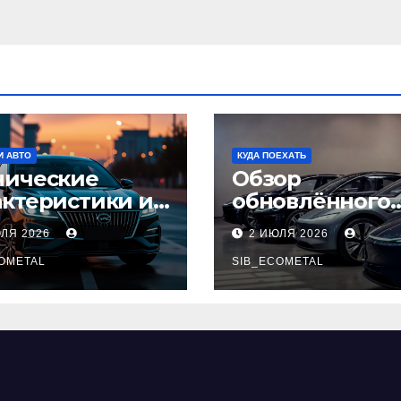
И АВТО
КУДА ПОЕХАТЬ
нические
Обзор
актеристики и
обновлённого
тупные
модельного ря
ЮЛЯ 2026
2 ИЮЛЯ 2026
плектации GAC
легковых
pow
OMETAL
автомобилей 2
SIB_ECOMETAL
года