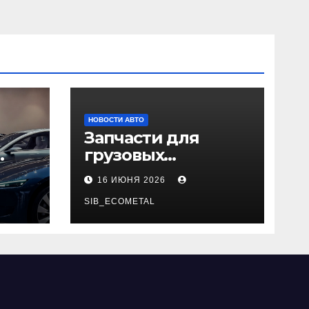
НОВОСТИ АВТО
Запчасти для
грузовых
да
автомобилей:
16 ИЮНЯ 2026
справочная база по
026
корейским и
SIB_ECOMETAL
японским
моделям