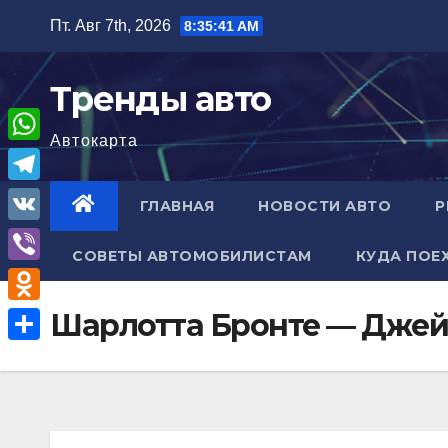
Перейти
Пт. Авг 7th, 2026
8:35:42 AM
к
содержимому
Тренды авто
Автокарта
W
h
T
ГЛАВНАЯ
НОВОСТИ АВТО
Р
a
e
V
t
СОВЕТЫ АВТОМОБИЛИСТАМ
КУДА ПОЕ
l
K
V
s
e
i
A
O
Шарлотта Бронте — Джей
g
b
p
d
r
О
e
p
n
a
т
r
o
m
п
k