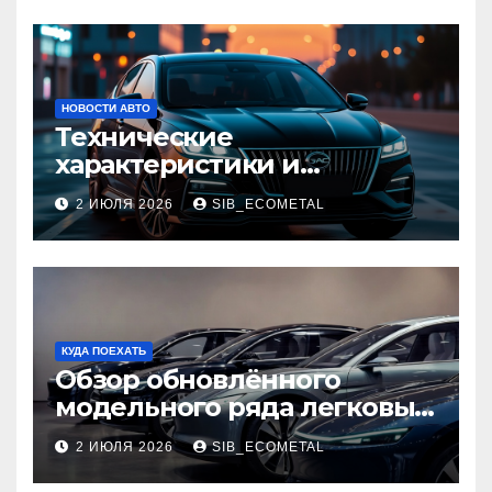
НОВОСТИ АВТО
Технические
характеристики и
доступные комплектации
2 ИЮЛЯ 2026
SIB_ECOMETAL
GAC Empow
КУДА ПОЕХАТЬ
Обзор обновлённого
модельного ряда легковых
автомобилей 2026 года
2 ИЮЛЯ 2026
SIB_ECOMETAL