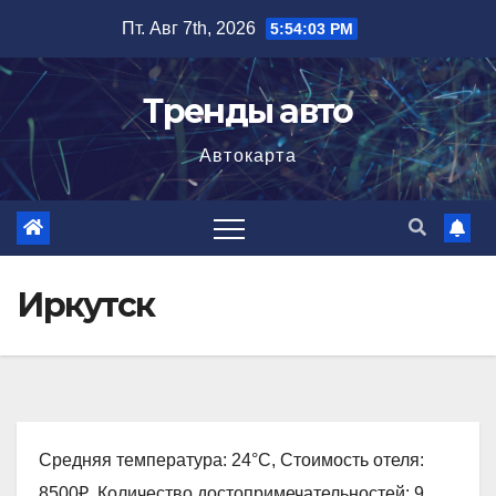
Перейти
Пт. Авг 7th, 2026
5:54:04 PM
к
содержимому
Тренды авто
Автокарта
Иркутск
Средняя температура: 24°C, Стоимость отеля:
8500₽, Количество достопримечательностей: 9,