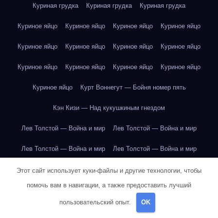
Куриная грудка
Куриная грудка
Куриная грудка
Куриное яйцо
Куриное яйцо
Куриное яйцо
Куриное яйцо
Куриное яйцо
Куриное яйцо
Куриное яйцо
Куриное яйцо
Куриное яйцо
Куриное яйцо
Куриное яйцо
Куриное яйцо
Куриное яйцо
Курт Воннегут — Бойня номер пять
Кэн Кизи — Над кукушкиным гнездом
Лев Толстой — Война и мир
Лев Толстой — Война и мир
Лев Толстой — Война и мир
Лев Толстой — Война и мир
Лев Толстой — Война и мир
Лев Толстой — Война и мир
Этот сайт использует куки-файлы и другие технологии, чтобы
помочь вам в навигации, а также предоставить лучший
Лев Толстой — Война и мир
Лев Толстой — Война и мир
пользовательский опыт.
OK
Лев Толстой — Война и мир
Лев Толстой — Война и мир