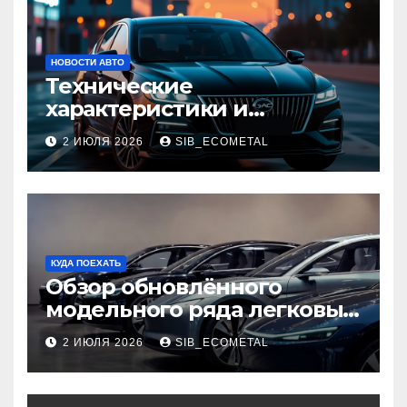
НОВОСТИ АВТО
Технические
характеристики и
доступные комплектации
2 ИЮЛЯ 2026
SIB_ECOMETAL
GAC Empow
КУДА ПОЕХАТЬ
Обзор обновлённого
модельного ряда легковых
автомобилей 2026 года
2 ИЮЛЯ 2026
SIB_ECOMETAL