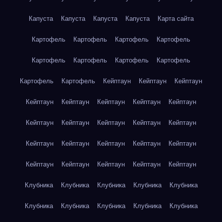
Капуста
Капуста
Капуста
Капуста
Карта сайта
Картофель
Картофель
Картофель
Картофель
Картофель
Картофель
Картофель
Картофель
Картофель
Картофель
Кейптаун
Кейптаун
Кейптаун
Кейптаун
Кейптаун
Кейптаун
Кейптаун
Кейптаун
Кейптаун
Кейптаун
Кейптаун
Кейптаун
Кейптаун
Кейптаун
Кейптаун
Кейптаун
Кейптаун
Кейптаун
Кейптаун
Кейптаун
Кейптаун
Кейптаун
Кейптаун
Клубника
Клубника
Клубника
Клубника
Клубника
Клубника
Клубника
Клубника
Клубника
Клубника