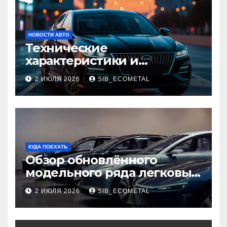
НОВОСТИ АВТО
Технические
характеристики и
доступные комплектации
2 ИЮЛЯ 2026
SIB_ECOMETAL
GAC Empow
КУДА ПОЕХАТЬ
Обзор обновлённого
модельного ряда легковых
автомобилей 2026 года
2 ИЮЛЯ 2026
SIB_ECOMETAL