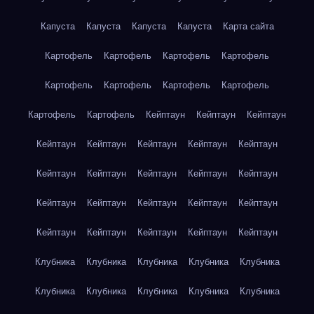
Капуста
Капуста
Капуста
Капуста
Карта сайта
Картофель
Картофель
Картофель
Картофель
Картофель
Картофель
Картофель
Картофель
Картофель
Картофель
Кейптаун
Кейптаун
Кейптаун
Кейптаун
Кейптаун
Кейптаун
Кейптаун
Кейптаун
Кейптаун
Кейптаун
Кейптаун
Кейптаун
Кейптаун
Кейптаун
Кейптаун
Кейптаун
Кейптаун
Кейптаун
Кейптаун
Кейптаун
Кейптаун
Кейптаун
Кейптаун
Клубника
Клубника
Клубника
Клубника
Клубника
Клубника
Клубника
Клубника
Клубника
Клубника