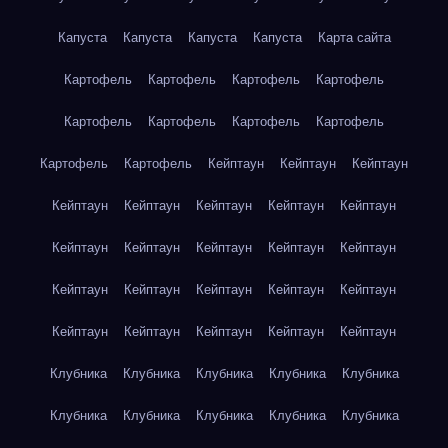
Капуста
Капуста
Капуста
Капуста
Карта сайта
Картофель
Картофель
Картофель
Картофель
Картофель
Картофель
Картофель
Картофель
Картофель
Картофель
Кейптаун
Кейптаун
Кейптаун
Кейптаун
Кейптаун
Кейптаун
Кейптаун
Кейптаун
Кейптаун
Кейптаун
Кейптаун
Кейптаун
Кейптаун
Кейптаун
Кейптаун
Кейптаун
Кейптаун
Кейптаун
Кейптаун
Кейптаун
Кейптаун
Кейптаун
Кейптаун
Клубника
Клубника
Клубника
Клубника
Клубника
Клубника
Клубника
Клубника
Клубника
Клубника