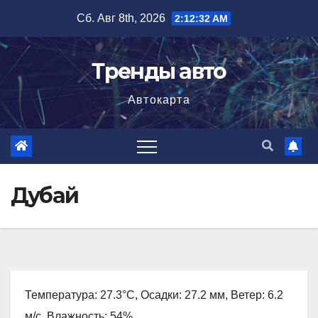
Перейти
Сб. Авг 8th, 2026
2:12:33 AM
к
содержимому
Тренды авто
Автокарта
Дубай
Температура: 27.3°C, Осадки: 27.2 мм, Ветер: 6.2
м/с, Влажность: 54%