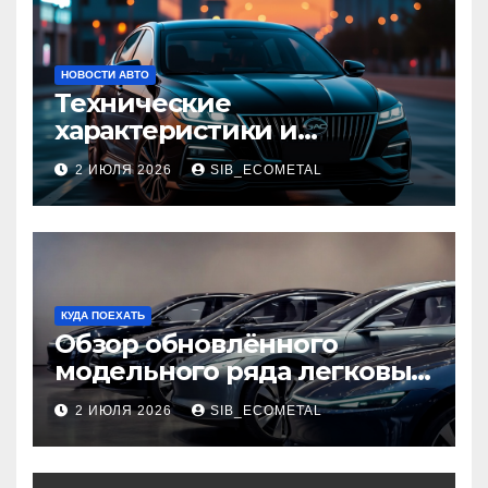
НОВОСТИ АВТО
Технические
характеристики и
доступные комплектации
2 ИЮЛЯ 2026
SIB_ECOMETAL
GAC Empow
КУДА ПОЕХАТЬ
Обзор обновлённого
модельного ряда легковых
автомобилей 2026 года
2 ИЮЛЯ 2026
SIB_ECOMETAL