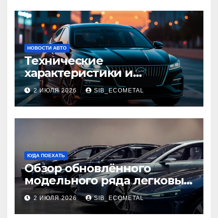
НОВОСТИ АВТО
Технические
характеристики и
доступные комплектации
2 ИЮЛЯ 2026
SIB_ECOMETAL
GAC Empow
КУДА ПОЕХАТЬ
Обзор обновлённого
модельного ряда легковых
автомобилей 2026 года
2 ИЮЛЯ 2026
SIB_ECOMETAL