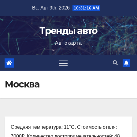
Перейти
Вс. Авг 9th, 2026
10:31:17 AM
к
содержимому
Тренды авто
Автокарта
Москва
Средняя температура: 11°C, Стоимость отеля:
7000₽, Количество достопримечательностей: 48,