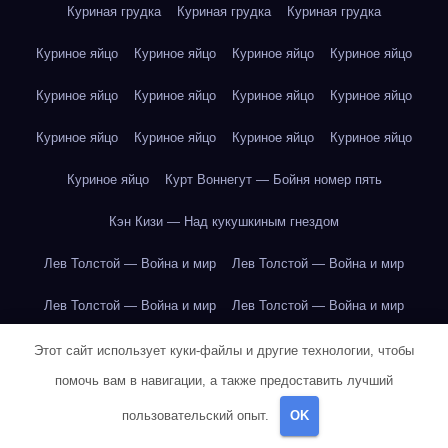
Куриная грудка
Куриная грудка
Куриная грудка
Куриное яйцо
Куриное яйцо
Куриное яйцо
Куриное яйцо
Куриное яйцо
Куриное яйцо
Куриное яйцо
Куриное яйцо
Куриное яйцо
Куриное яйцо
Куриное яйцо
Куриное яйцо
Куриное яйцо
Курт Воннегут — Бойня номер пять
Кэн Кизи — Над кукушкиным гнездом
Лев Толстой — Война и мир
Лев Толстой — Война и мир
Лев Толстой — Война и мир
Лев Толстой — Война и мир
Лев Толстой — Война и мир
Лев Толстой — Война и мир
Этот сайт использует куки-файлы и другие технологии, чтобы
помочь вам в навигации, а также предоставить лучший
Лев Толстой — Война и мир
Лев Толстой — Война и мир
пользовательский опыт.
OK
Лев Толстой — Война и мир
Лев Толстой — Война и мир