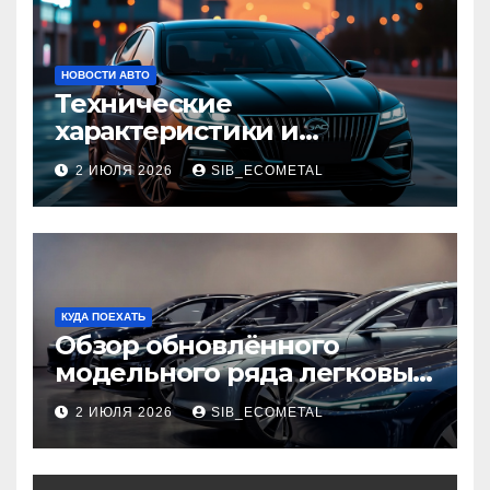
НОВОСТИ АВТО
Технические
характеристики и
доступные комплектации
2 ИЮЛЯ 2026
SIB_ECOMETAL
GAC Empow
КУДА ПОЕХАТЬ
Обзор обновлённого
модельного ряда легковых
автомобилей 2026 года
2 ИЮЛЯ 2026
SIB_ECOMETAL