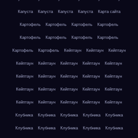
Капуста
Капуста
Капуста
Капуста
Карта сайта
Картофель
Картофель
Картофель
Картофель
Картофель
Картофель
Картофель
Картофель
Картофель
Картофель
Кейптаун
Кейптаун
Кейптаун
Кейптаун
Кейптаун
Кейптаун
Кейптаун
Кейптаун
Кейптаун
Кейптаун
Кейптаун
Кейптаун
Кейптаун
Кейптаун
Кейптаун
Кейптаун
Кейптаун
Кейптаун
Кейптаун
Кейптаун
Кейптаун
Кейптаун
Кейптаун
Клубника
Клубника
Клубника
Клубника
Клубника
Клубника
Клубника
Клубника
Клубника
Клубника