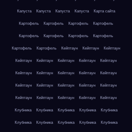
Капуста
Капуста
Капуста
Капуста
Карта сайта
Картофель
Картофель
Картофель
Картофель
Картофель
Картофель
Картофель
Картофель
Картофель
Картофель
Кейптаун
Кейптаун
Кейптаун
Кейптаун
Кейптаун
Кейптаун
Кейптаун
Кейптаун
Кейптаун
Кейптаун
Кейптаун
Кейптаун
Кейптаун
Кейптаун
Кейптаун
Кейптаун
Кейптаун
Кейптаун
Кейптаун
Кейптаун
Кейптаун
Кейптаун
Кейптаун
Клубника
Клубника
Клубника
Клубника
Клубника
Клубника
Клубника
Клубника
Клубника
Клубника