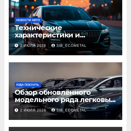
НОВОСТИ АВТО
Технические
характеристики и
доступные комплектации
2 ИЮЛЯ 2026
SIB_ECOMETAL
GAC Empow
КУДА ПОЕХАТЬ
Обзор обновлённого
модельного ряда легковых
автомобилей 2026 года
2 ИЮЛЯ 2026
SIB_ECOMETAL