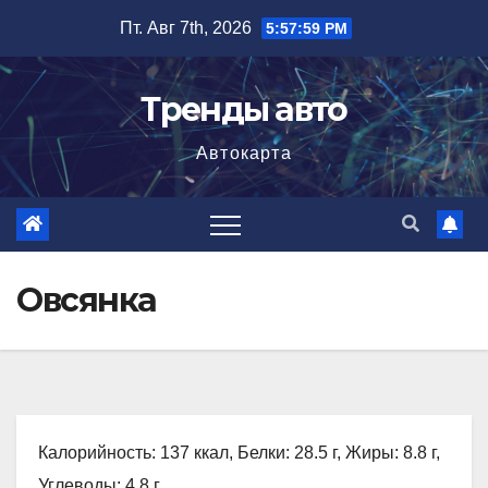
Перейти
Пт. Авг 7th, 2026
5:58:00 PM
к
содержимому
Тренды авто
Автокарта
Овсянка
Калорийность: 137 ккал, Белки: 28.5 г, Жиры: 8.8 г,
Углеводы: 4.8 г