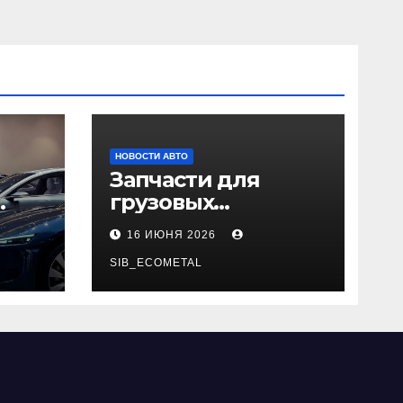
НОВОСТИ АВТО
Запчасти для
грузовых
да
автомобилей:
16 ИЮНЯ 2026
справочная база по
026
корейским и
SIB_ECOMETAL
японским
моделям