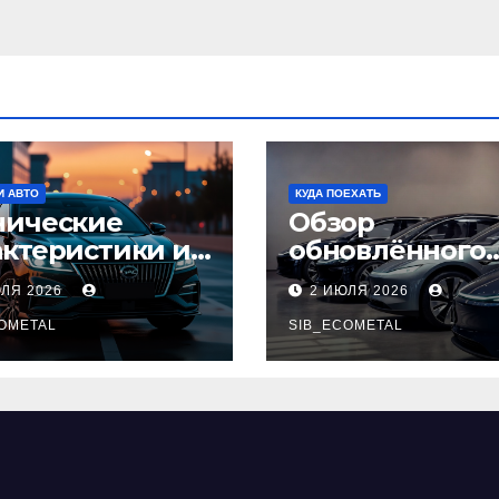
И АВТО
КУДА ПОЕХАТЬ
нические
Обзор
актеристики и
обновлённого
тупные
модельного ря
ЮЛЯ 2026
2 ИЮЛЯ 2026
плектации GAC
легковых
pow
OMETAL
автомобилей 2
SIB_ECOMETAL
года