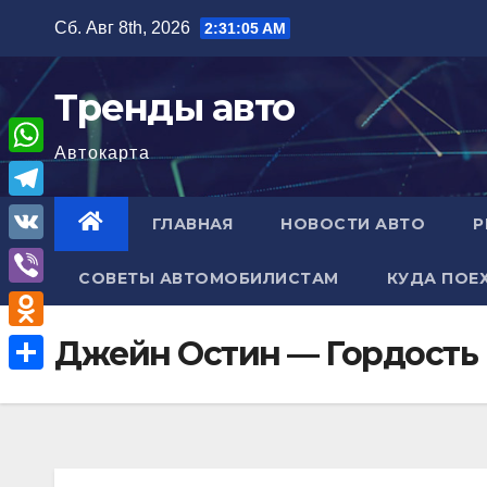
Перейти
Сб. Авг 8th, 2026
2:31:06 AM
к
содержимому
Тренды авто
Автокарта
W
h
T
ГЛАВНАЯ
НОВОСТИ АВТО
Р
a
e
V
t
СОВЕТЫ АВТОМОБИЛИСТАМ
КУДА ПОЕ
l
K
V
s
e
i
A
O
Джейн Остин — Гордость
g
b
p
d
r
О
e
p
n
a
т
r
o
m
п
k