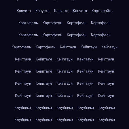
Капуста
Капуста
Капуста
Капуста
Карта сайта
Картофель
Картофель
Картофель
Картофель
Картофель
Картофель
Картофель
Картофель
Картофель
Картофель
Кейптаун
Кейптаун
Кейптаун
Кейптаун
Кейптаун
Кейптаун
Кейптаун
Кейптаун
Кейптаун
Кейптаун
Кейптаун
Кейптаун
Кейптаун
Кейптаун
Кейптаун
Кейптаун
Кейптаун
Кейптаун
Кейптаун
Кейптаун
Кейптаун
Кейптаун
Кейптаун
Клубника
Клубника
Клубника
Клубника
Клубника
Клубника
Клубника
Клубника
Клубника
Клубника