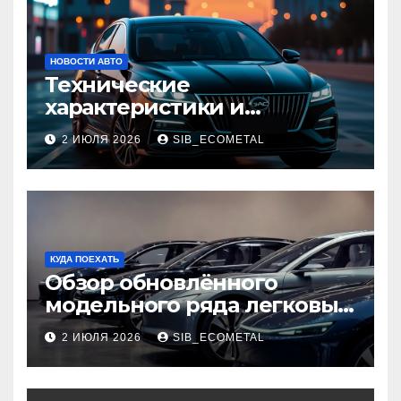
НОВОСТИ АВТО
Технические
характеристики и
доступные комплектации
2 ИЮЛЯ 2026
SIB_ECOMETAL
GAC Empow
КУДА ПОЕХАТЬ
Обзор обновлённого
модельного ряда легковых
автомобилей 2026 года
2 ИЮЛЯ 2026
SIB_ECOMETAL