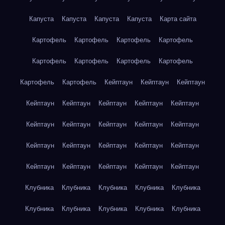
Капуста
Капуста
Капуста
Капуста
Карта сайта
Картофель
Картофель
Картофель
Картофель
Картофель
Картофель
Картофель
Картофель
Картофель
Картофель
Кейптаун
Кейптаун
Кейптаун
Кейптаун
Кейптаун
Кейптаун
Кейптаун
Кейптаун
Кейптаун
Кейптаун
Кейптаун
Кейптаун
Кейптаун
Кейптаун
Кейптаун
Кейптаун
Кейптаун
Кейптаун
Кейптаун
Кейптаун
Кейптаун
Кейптаун
Кейптаун
Клубника
Клубника
Клубника
Клубника
Клубника
Клубника
Клубника
Клубника
Клубника
Клубника