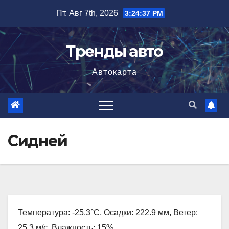
Перейти
Пт. Авг 7th, 2026
3:24:38 PM
к
содержимому
Тренды авто
Автокарта
Сидней
Температура: -25.3°C, Осадки: 222.9 мм, Ветер:
25.3 м/с, Влажность: 15%