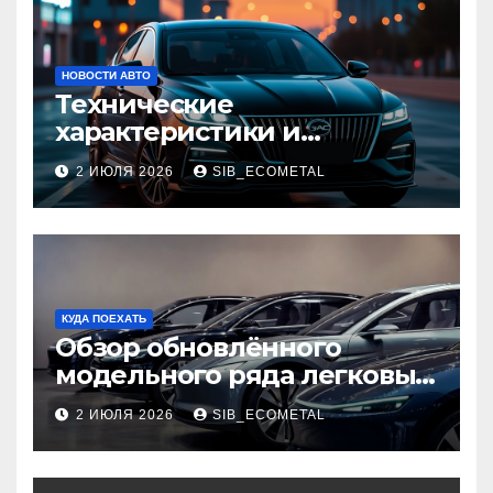
НОВОСТИ АВТО
Технические
характеристики и
доступные комплектации
2 ИЮЛЯ 2026
SIB_ECOMETAL
GAC Empow
КУДА ПОЕХАТЬ
Обзор обновлённого
модельного ряда легковых
автомобилей 2026 года
2 ИЮЛЯ 2026
SIB_ECOMETAL