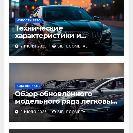
НОВОСТИ АВТО
Технические
характеристики и
доступные комплектации
2 ИЮЛЯ 2026
SIB_ECOMETAL
GAC Empow
КУДА ПОЕХАТЬ
Обзор обновлённого
модельного ряда легковых
автомобилей 2026 года
2 ИЮЛЯ 2026
SIB_ECOMETAL