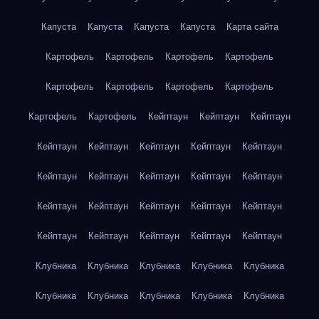
Капуста
Капуста
Капуста
Капуста
Карта сайта
Картофель
Картофель
Картофель
Картофель
Картофель
Картофель
Картофель
Картофель
Картофель
Картофель
Кейптаун
Кейптаун
Кейптаун
Кейптаун
Кейптаун
Кейптаун
Кейптаун
Кейптаун
Кейптаун
Кейптаун
Кейптаун
Кейптаун
Кейптаун
Кейптаун
Кейптаун
Кейптаун
Кейптаун
Кейптаун
Кейптаун
Кейптаун
Кейптаун
Кейптаун
Кейптаун
Клубника
Клубника
Клубника
Клубника
Клубника
Клубника
Клубника
Клубника
Клубника
Клубника