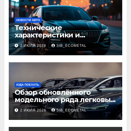
НОВОСТИ АВТО
Технические
характеристики и
доступные комплектации
2 ИЮЛЯ 2026
SIB_ECOMETAL
GAC Empow
КУДА ПОЕХАТЬ
Обзор обновлённого
модельного ряда легковых
автомобилей 2026 года
2 ИЮЛЯ 2026
SIB_ECOMETAL