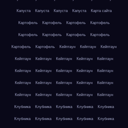
Капуста
Капуста
Капуста
Капуста
Карта сайта
Картофель
Картофель
Картофель
Картофель
Картофель
Картофель
Картофель
Картофель
Картофель
Картофель
Кейптаун
Кейптаун
Кейптаун
Кейптаун
Кейптаун
Кейптаун
Кейптаун
Кейптаун
Кейптаун
Кейптаун
Кейптаун
Кейптаун
Кейптаун
Кейптаун
Кейптаун
Кейптаун
Кейптаун
Кейптаун
Кейптаун
Кейптаун
Кейптаун
Кейптаун
Кейптаун
Клубника
Клубника
Клубника
Клубника
Клубника
Клубника
Клубника
Клубника
Клубника
Клубника