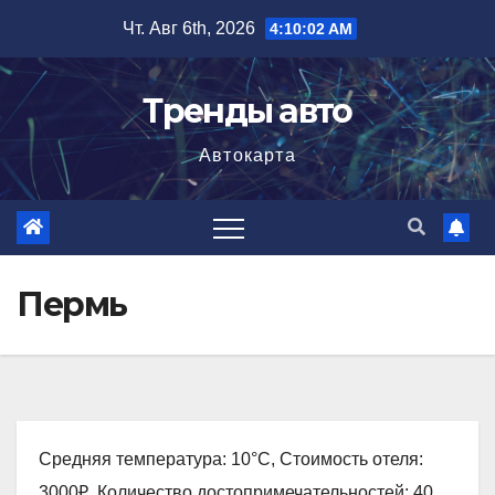
Перейти
Чт. Авг 6th, 2026
4:10:03 AM
к
содержимому
Тренды авто
Автокарта
Пермь
Средняя температура: 10°C, Стоимость отеля:
3000₽, Количество достопримечательностей: 40,