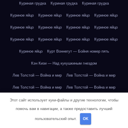
Куриная грудка
Куриная грудка
Куриная грудка
Куриное яйцо
Куриное яйцо
Куриное яйцо
Куриное яйцо
Куриное яйцо
Куриное яйцо
Куриное яйцо
Куриное яйцо
Куриное яйцо
Куриное яйцо
Куриное яйцо
Куриное яйцо
Куриное яйцо
Курт Воннегут — Бойня номер пять
Кэн Кизи — Над кукушкиным гнездом
Лев Толстой — Война и мир
Лев Толстой — Война и мир
Лев Толстой — Война и мир
Лев Толстой — Война и мир
Лев Толстой — Война и мир
Лев Толстой — Война и мир
Этот сайт использует куки-файлы и другие технологии, чтобы
помочь вам в навигации, а также предоставить лучший
Лев Толстой — Война и мир
Лев Толстой — Война и мир
пользовательский опыт.
OK
Лев Толстой — Война и мир
Лев Толстой — Война и мир