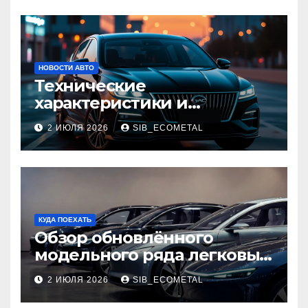
НОВОСТИ АВТО
Технические
характеристики и
доступные комплектации
2 ИЮЛЯ 2026
SIB_ECOMETAL
GAC Empow
КУДА ПОЕХАТЬ
Обзор обновлённого
модельного ряда легковых
автомобилей 2026 года
2 ИЮЛЯ 2026
SIB_ECOMETAL