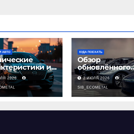
И АВТО
КУДА ПОЕХАТЬ
нические
Обзор
актеристики и
обновлённого
тупные
модельного ря
ЮЛЯ 2026
2 ИЮЛЯ 2026
плектации GAC
легковых
pow
OMETAL
автомобилей 2
SIB_ECOMETAL
года