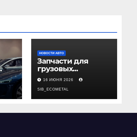
НОВОСТИ АВТО
Запчасти для
грузовых
да
автомобилей:
16 ИЮНЯ 2026
справочная база по
026
корейским и
SIB_ECOMETAL
японским
моделям