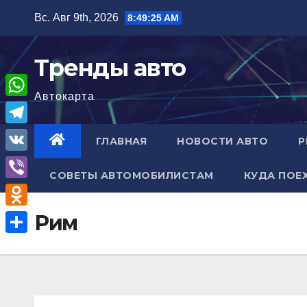
Перейти
Вс. Авг 9th, 2026
8:49:26 AM
к
содержимому
Тренды авто
Автокарта
W
h
T
ГЛАВНАЯ
НОВОСТИ АВТО
Р
a
e
V
t
СОВЕТЫ АВТОМОБИЛИСТАМ
КУДА ПОЕ
l
K
V
s
e
i
A
O
Рим
g
b
p
d
r
О
e
p
n
a
т
r
o
m
п
k