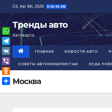
Перейти
Сб. Авг 8th, 2026
8:50:41 AM
к
содержимому
Тренды авто
Автокарта
W
h
T
ГЛАВНАЯ
НОВОСТИ АВТО
Р
a
e
V
t
СОВЕТЫ АВТОМОБИЛИСТАМ
КУДА ПОЕ
l
K
V
s
e
i
A
O
Москва
g
b
p
d
r
О
e
p
n
a
т
r
o
m
п
k