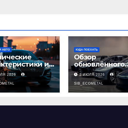
И АВТО
КУДА ПОЕХАТЬ
нические
Обзор
актеристики и
обновлённого
тупные
модельного ря
ЮЛЯ 2026
2 ИЮЛЯ 2026
плектации GAC
легковых
pow
OMETAL
автомобилей 2
SIB_ECOMETAL
года