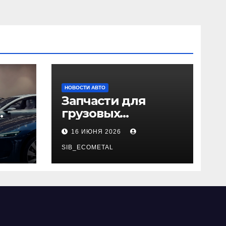
НОВОСТИ АВТО
Запчасти для
грузовых
да
автомобилей:
16 ИЮНЯ 2026
справочная база по
026
корейским и
SIB_ECOMETAL
японским
моделям