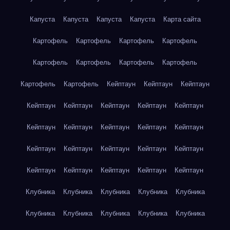
Капуста
Капуста
Капуста
Капуста
Карта сайта
Картофель
Картофель
Картофель
Картофель
Картофель
Картофель
Картофель
Картофель
Картофель
Картофель
Кейптаун
Кейптаун
Кейптаун
Кейптаун
Кейптаун
Кейптаун
Кейптаун
Кейптаун
Кейптаун
Кейптаун
Кейптаун
Кейптаун
Кейптаун
Кейптаун
Кейптаун
Кейптаун
Кейптаун
Кейптаун
Кейптаун
Кейптаун
Кейптаун
Кейптаун
Кейптаун
Клубника
Клубника
Клубника
Клубника
Клубника
Клубника
Клубника
Клубника
Клубника
Клубника