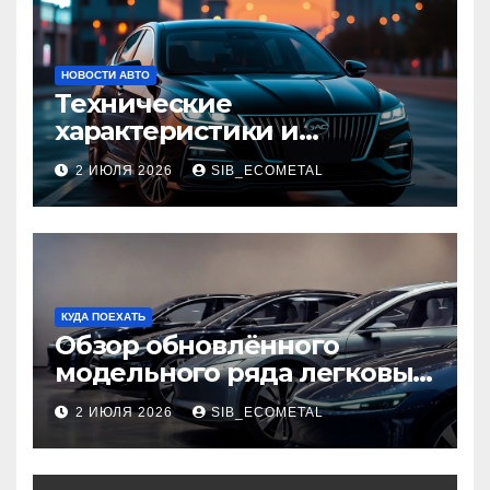
НОВОСТИ АВТО
Технические
характеристики и
доступные комплектации
2 ИЮЛЯ 2026
SIB_ECOMETAL
GAC Empow
КУДА ПОЕХАТЬ
Обзор обновлённого
модельного ряда легковых
автомобилей 2026 года
2 ИЮЛЯ 2026
SIB_ECOMETAL