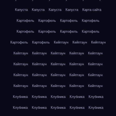
Капуста
Капуста
Капуста
Капуста
Карта сайта
Картофель
Картофель
Картофель
Картофель
Картофель
Картофель
Картофель
Картофель
Картофель
Картофель
Кейптаун
Кейптаун
Кейптаун
Кейптаун
Кейптаун
Кейптаун
Кейптаун
Кейптаун
Кейптаун
Кейптаун
Кейптаун
Кейптаун
Кейптаун
Кейптаун
Кейптаун
Кейптаун
Кейптаун
Кейптаун
Кейптаун
Кейптаун
Кейптаун
Кейптаун
Кейптаун
Клубника
Клубника
Клубника
Клубника
Клубника
Клубника
Клубника
Клубника
Клубника
Клубника