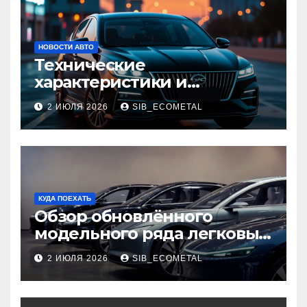
НОВОСТИ АВТО
Технические
характеристики и
доступные комплектации
2 ИЮЛЯ 2026
SIB_ECOMETAL
GAC Empow
КУДА ПОЕХАТЬ
Обзор обновлённого
модельного ряда легковых
автомобилей 2026 года
2 ИЮЛЯ 2026
SIB_ECOMETAL