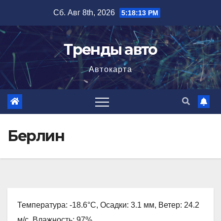
Перейти
Сб. Авг 8th, 2026
5:18:14 PM
к
содержимому
Тренды авто
Автокарта
Берлин
Температура: -18.6°C, Осадки: 3.1 мм, Ветер: 24.2
м/с, Влажность: 97%