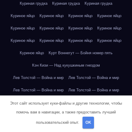
Куриная грудка
Куриная грудка
Куриная грудка
Куриное яйцо
Куриное яйцо
Куриное яйцо
Куриное яйцо
Куриное яйцо
Куриное яйцо
Куриное яйцо
Куриное яйцо
Куриное яйцо
Куриное яйцо
Куриное яйцо
Куриное яйцо
Куриное яйцо
Курт Воннегут — Бойня номер пять
Кэн Кизи — Над кукушкиным гнездом
Лев Толстой — Война и мир
Лев Толстой — Война и мир
Лев Толстой — Война и мир
Лев Толстой — Война и мир
Лев Толстой — Война и мир
Лев Толстой — Война и мир
Этот сайт использует куки-файлы и другие технологии, чтобы
помочь вам в навигации, а также предоставить лучший
Лев Толстой — Война и мир
Лев Толстой — Война и мир
пользовательский опыт.
OK
Лев Толстой — Война и мир
Лев Толстой — Война и мир