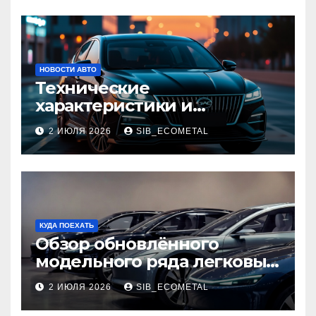
НОВОСТИ АВТО
Технические
характеристики и
доступные комплектации
2 ИЮЛЯ 2026
SIB_ECOMETAL
GAC Empow
КУДА ПОЕХАТЬ
Обзор обновлённого
модельного ряда легковых
автомобилей 2026 года
2 ИЮЛЯ 2026
SIB_ECOMETAL